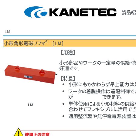
製品紹
LM
®
小形角形電磁リフマ
[LM]
【用途】
小形部品やワークの一定量の供給・搬
好適です。
【特長】
小形にもかかわらず吊上能力は
ワークの着脱操作は遠隔制御で
が できます。
単体使用による小形材料の
LM
合わせてフレキシブルに活用でき
適用整流器や無停電電源装置は