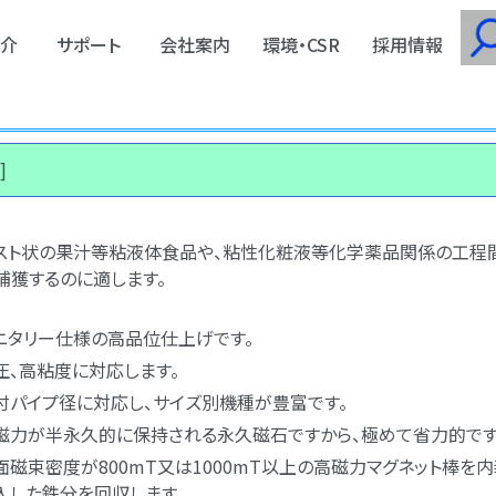
介
サポート
会社案内
環境・CSR
採用情報
]
スト状の果汁等粘液体食品や、粘性化粧液等化学薬品関係の工程
捕獲するのに適します。
ニタリー仕様の高品位仕上げです。
圧、高粘度に対応します。
付パイプ径に対応し、サイズ別機種が豊富です。
磁力が半永久的に保持される永久磁石ですから、極めて省力的です
面磁束密度が800mT又は1000mT以上の高磁力マグネット棒を
入した鉄分を回収します。