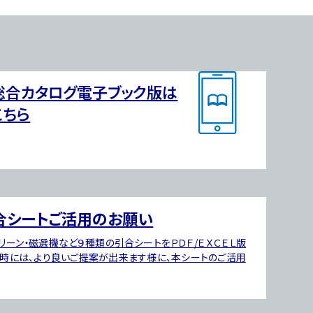
総合カタログ
電子ブック版は
こちら
合シートご活用のお願い
リーン・磁選機など９種類の引合シートをＰＤＦ/ＥＸＣＥＬ版
引時には、より良いご提案が出来ます様に、本シートのご活用