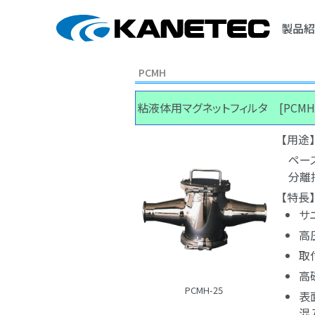
製品紹
PCMH
粘液体用マグネットフィルタ [PCMH
【用途】
ペー
分離
【特長】
サ
高
取
高
PCMH-25
表
混