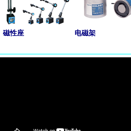
磁性座
电磁架