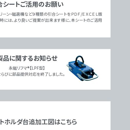
合シートご活用のお願い
リーン・磁選機など９種類の引合シートをＰＤＦ/ＥＸＣＥＬ版
引時には、より良いご提案が出来ます様に、本シートのご活用
製品に関するお知らせ
永磁リフマ®【LPF型】
ならびに
部品提供対応を終了しました。
ットホルダ台追加工図はこちら