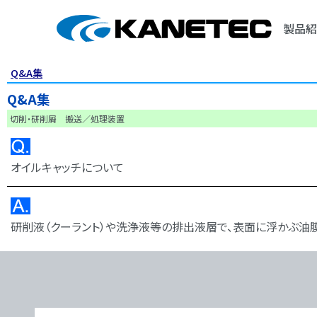
製品紹
Q&A集
Q&A集
切削・研削屑 搬送／処理装置
オイルキャッチについて
研削液（クーラント）や洗浄液等の排出液層で、表面に浮かぶ油